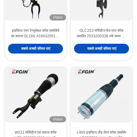
Video
इंडक्टिव एयर रेज्यूमेबल शॉक एब्सॉर्बर्स
GLC253 मर्सिडीज बेंज एयर शॉक
एम क्लास GL166 A1663205166
एब्सॉर्बर 2533200338 लंबे समय तक
कार सस्पेंशन पार्ट्स
चलने वाला ईंधन दक्षता
सबसे अच्छी कीमत पाएं
सबसे अच्छी कीमत पाएं
Video
W222 मर्सिडीज एस क्लास शॉक
L405 इंडक्टिव लैंड रोवर शॉक एब्सॉर्बर