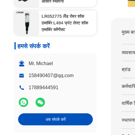
आसान स्थापना
LR052775 लैंड रोवर शॉक
एब्सॉर्बर L494 फ्रंट लेफ्ट शॉक
एब्सॉर्बर कॉम्पैक्ट
मुख्य ब
हमसे संपर्क करें
व्यवसाय
Mr. Michael
ब्रांड
158490407@qq.com
कर्मचारि
17889444591
वार्षिक 
अब संपर्क करें
स्थापना 