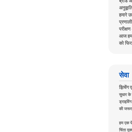
ब्रांड 
अनुकूलि
हमारे उ
प्रणाली
परीक्ष
आज हम न
को फिर 
सेवा
झिचेंग 
सुधार के
ड्राइविं
की जरूरत
हम एक पे
चिंता मु