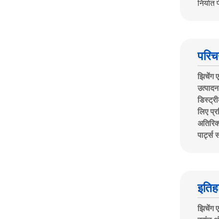
निर्यात 
परिच
झिचेंग 
उत्पादन
डिस्ट्र
लिए प्र
अतिरिक्
पार्ट्स
इतिह
झिचेंग 