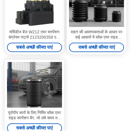
मर्सिडीज बेंज W212 एयर सस्पेंशन
वाहन की आवश्यकताओं के आधार पर
कंप्रेसर पार्ट्स 2123200358 एयर
कई आकारों में ब्लैक एयर राइड
बैग कंट्रोल वाल्व
सस्पेंशन बैग टिकाऊ भारी शुल्क
सबसे अच्छी कीमत पाएं
सबसे अच्छी कीमत पाएं
प्रतिस्थापन भाग
यूरोपीय कारों के लिए निर्मित ब्लैक एयर
राइड सस्पेंशन बैग, जो लंबे समय तक
चलने वाला सस्पेंशन सपोर्ट और हेवी
सबसे अच्छी कीमत पाएं
ड्यूटी परफॉर्मेंस प्रदान करता है