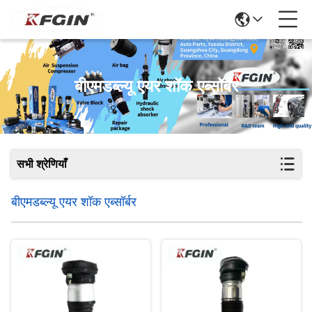
बीएमडब्ल्यू एयर शॉक एब्सॉर्बर
सभी श्रेणियाँ
बीएमडब्ल्यू एयर शॉक एब्सॉर्बर