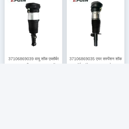
37106869039 वायु शॉक एब्सॉर्बर
37106869035 एयर सस्पेंशन शॉक
उच्च दक्षता बीएमडब्ल्यू एक्स5 शॉक
एब्सॉर्बर लंबे समय तक चलने वाला
सबसे अच्छी कीमत पाएं
सबसे अच्छी कीमत पाएं
एब्सॉर्बर
बीएमडब्ल्यू फ्रंट शॉक एब्सॉर्बर