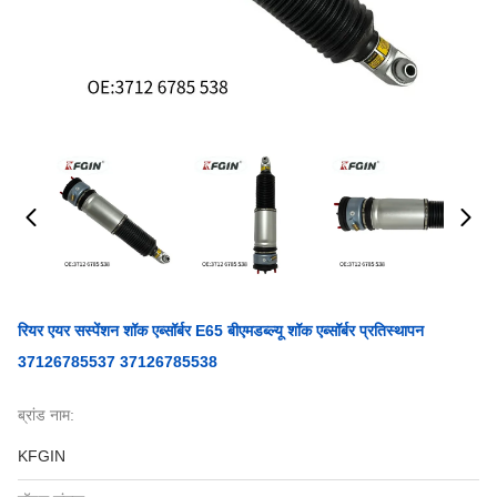
रियर एयर सस्पेंशन शॉक एब्सॉर्बर E65 बीएमडब्ल्यू शॉक एब्सॉर्बर प्रतिस्थापन
37126785537 37126785538
ब्रांड नाम:
KFGIN