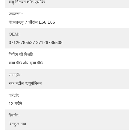
वायु निलंबन शॉक एब्सॉर्बर
उपकरण::
बीएमडब्ल्यू 7 सीरीज E66 E65
OEM::
37126785537 37126785538
फिटिंग की स्थिति::
बायां पीछे और दायां पीछे
सामग्रीः:
रबर स्टील एल्यूमीनियम
वारंटीः:
12 महीने
स्थितिः:
बिल्कुल नया