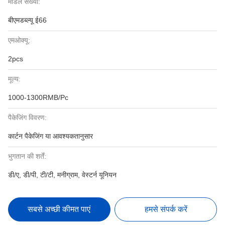
मॉडल संख्या:
बीएमडब्ल्यू ई66
एमओक्यू:
2pcs
मूल्य:
1000-1300RMB/Pc
पैकेजिंग विवरण:
कार्टन पैकेजिंग या आवश्यकतानुसार
भुगतान की शर्तें:
डी/ए, डी/पी, टी/टी, मनीग्राम, वेस्टर्न यूनियन
सबसे अच्छी कीमत पाएं
हमसे संपर्क करें