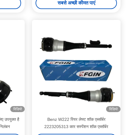
सबसे अच्छी कीमत पाएं
विडियो
विडियो
 उपयुक्त है
Benz W222 रियर लेफ्ट शॉक एब्सॉर्बर
 निलंबन
2223205313 कार सस्पेंशन शॉक एब्सॉर्बर