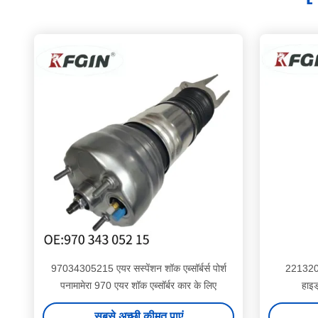
97034305215 एयर सस्पेंशन शॉक एब्सॉर्बर्स पोर्श
2213208
पनामामेरा 970 एयर शॉक एब्सॉर्बर कार के लिए
हाइड
सबसे अच्छी कीमत पाएं