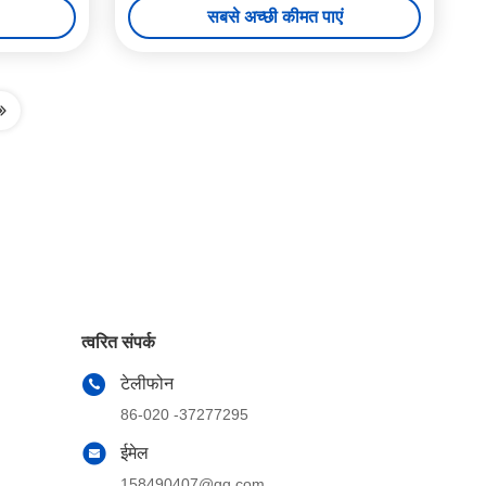
सबसे अच्छी कीमत पाएं
त्वरित संपर्क
टेलीफोन
86-020 -37277295
ईमेल
158490407@qq.com