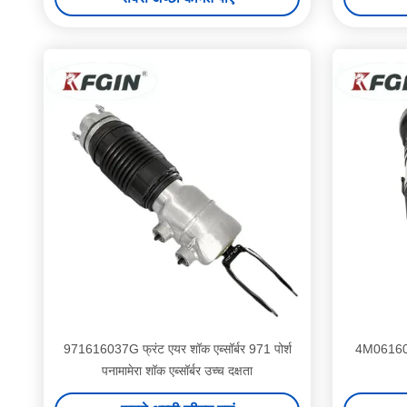
971616037G फ्रंट एयर शॉक एब्सॉर्बर 971 पोर्श
4M0616039
पनामामेरा शॉक एब्सॉर्बर उच्च दक्षता