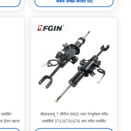
सबसे अच्छी कीमत पाएं
ब्सॉर्बर
बीएमडब्ल्यू 7 सीरीज एफ02 एयर रेज्यूमेबल शॉक
 ईंधन दक्षता
एब्सॉर्बर्स 37126791676 कार शॉक एब्सॉर्बर