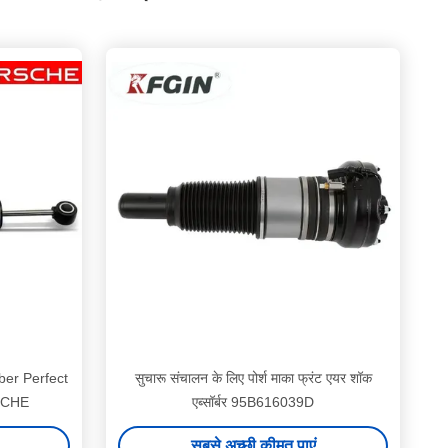
ber Perfect
सुचारू संचालन के लिए पोर्श माका फ्रंट एयर शॉक
RSCHE
एब्सॉर्बर 95B616039D
सबसे अच्छी कीमत पाएं