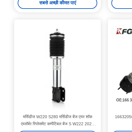
सबसे अच्छी कीमत पाएं
मर्सिडीज W220 S280 मर्सिडीज बेंज एयर शॉक
16632056
एब्जॉर्बर रिप्लेसमेंट कम्पैटिबल बेंज S W222 2020
मॉडल सस्पेंशन सिस्टम पार्ट