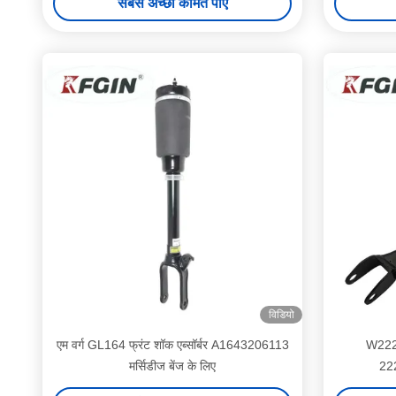
सबसे अच्छी कीमत पाएं
विडियो
एम वर्ग GL164 फ्रंट शॉक एब्सॉर्बर A1643206113
W222 म
मर्सिडीज बेंज के लिए
222