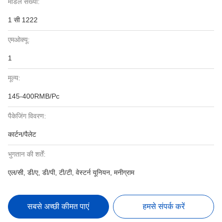
मॉडल संख्या:
1 सी 1222
एमओक्यू:
1
मूल्य:
145-400RMB/Pc
पैकेजिंग विवरण:
कार्टन/पैलेट
भुगतान की शर्तें:
एल/सी, डी/ए, डी/पी, टी/टी, वेस्टर्न यूनियन, मनीग्राम
सबसे अच्छी कीमत पाएं
हमसे संपर्क करें