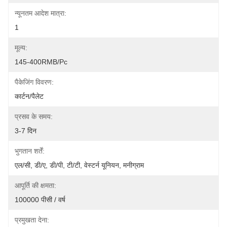
न्यूनतम आदेश मात्रा:
1
मूल्य:
145-400RMB/Pc
पैकेजिंग विवरण:
कार्टन/पैलेट
प्रसव के समय:
3-7 दिन
भुगतान शर्तें:
एल/सी, डी/ए, डी/पी, टी/टी, वेस्टर्न यूनियन, मनीग्राम
आपूर्ति की क्षमता:
100000 पीसी / वर्ष
प्रमुखता देना: