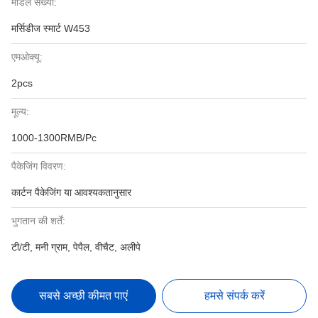
मॉडल संख्या:
मर्सिडीज स्मार्ट W453
एमओक्यू:
2pcs
मूल्य:
1000-1300RMB/Pc
पैकेजिंग विवरण:
कार्टन पैकेजिंग या आवश्यकतानुसार
भुगतान की शर्तें:
टी/टी, मनी ग्राम, पेपैल, वीचैट, अलीपे
सबसे अच्छी कीमत पाएं
हमसे संपर्क करें