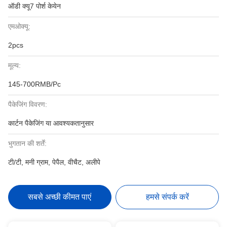
ऑडी क्यू7 पोर्श केयेन
एमओक्यू:
2pcs
मूल्य:
145-700RMB/Pc
पैकेजिंग विवरण:
कार्टन पैकेजिंग या आवश्यकतानुसार
भुगतान की शर्तें:
टी/टी, मनी ग्राम, पेपैल, वीचैट, अलीपे
सबसे अच्छी कीमत पाएं
हमसे संपर्क करें