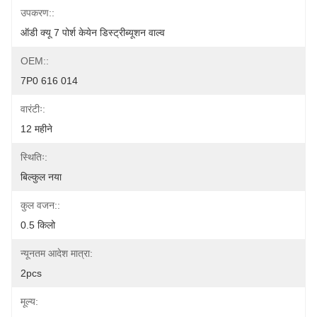
उपकरण::
ऑडी क्यू 7 पोर्श केयेन डिस्ट्रीब्यूशन वाल्व
OEM::
7P0 616 014
वारंटीः:
12 महीने
स्थितिः:
बिल्कुल नया
कुल वजन::
0.5 किलो
न्यूनतम आदेश मात्रा:
2pcs
मूल्य: