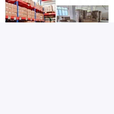
गुआंगज़ौ झिचेंग एयर सस्पेंशन लिमिटेड कंपनी
टैग:
वायु निलंबन नियंत्रण वाल्व
एयर बैग कंट्रोल वाल्व
एयर राइड सोलेनोइड वाल्व
संबंधित उत्पाद