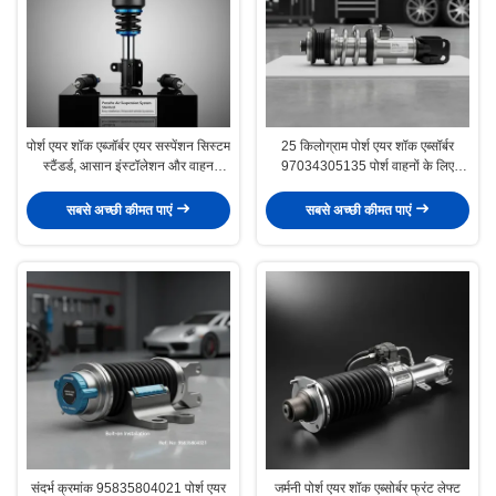
पोर्श एयर शॉक एब्जॉर्बर एयर सस्पेंशन सिस्टम
25 किलोग्राम पोर्श एयर शॉक एब्सॉर्बर
स्टैंडर्ड, आसान इंस्टॉलेशन और वाहन
97034305135 पोर्श वाहनों के लिए
सस्पेंशन फंक्शन के लिए डिज़ाइन किया गया
उपयुक्त प्रतिस्थापन घटक सवारी स्थिरता
में सुधार
सबसे अच्छी कीमत पाएं
सबसे अच्छी कीमत पाएं
संदर्भ क्रमांक 95835804021 पोर्श एयर
जर्मनी पोर्श एयर शॉक एब्सोर्बर फ्रंट लेफ्ट