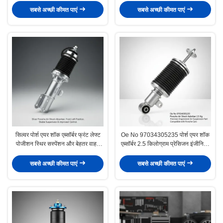
सटीक इंजीनियरिंग
सबसे अच्छी कीमत पाएं
सबसे अच्छी कीमत पाएं
सिल्वर पोर्श एयर शॉक एब्सॉर्बर फ्रंट लेफ्ट
Oe No 97034305235 पोर्श एयर शॉक
पोजीशन स्थिर सस्पेंशन और बेहतर वाहन
एब्सॉर्बर 2.5 किलोग्राम प्रेसिजन इंजीनियर
नियंत्रण प्रदान करने के लिए डिज़ाइन किया
एयर सस्पेंशन पार्ट पोर्श कारों के साथ संगत
गया
सबसे अच्छी कीमत पाएं
सबसे अच्छी कीमत पाएं