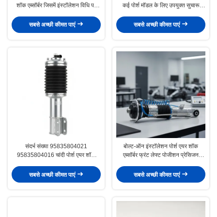
शॉक एब्सॉर्बर जिसमें इंस्टॉलेशन विधि पर
कई पोर्श मॉडल के लिए उपयुक्त सुचारू
बोल्ट और इष्टतम ड्राइव के लिए समायोज्य
निलंबन संचालन प्रदान करता है
डिमपिंग फोर्स है
सबसे अच्छी कीमत पाएं
सबसे अच्छी कीमत पाएं
संदर्भ संख्या 95835804021
बोल्ट-ऑन इंस्टॉलेशन पोर्श एयर शॉक
95835804016 चांदी पोर्श एयर शॉक
एब्सॉर्बर फ्रंट लेफ्ट पोजीशन प्रेसिजन
एब्सॉर्बर एयर सस्पेंशन सिस्टम पोर्श के लिए
इंजीनियर टिकाऊ
प्रतिस्थापन भाग
सबसे अच्छी कीमत पाएं
सबसे अच्छी कीमत पाएं