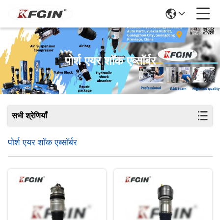
पोर्श एयर शॉक एब्सॉर्बर
सभी श्रेणियाँ
पोर्श एयर शॉक एब्सॉर्बर