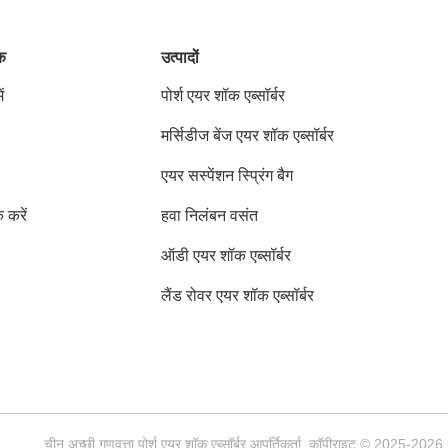
ंक
उत्पादों
ं
पोर्श एयर शॉक एब्सॉर्बर
मर्सिडीज बेंज एयर शॉक एब्सॉर्बर
एयर सस्पेंशन स्प्रिंग बैग
क करें
हवा निलंबन वसंत
ऑडी एयर शॉक एब्सॉर्बर
लैंड रोवर एयर शॉक एब्सॉर्बर
चीन अच्छी गुणवत्ता पोर्श एयर शॉक एब्सॉर्बर आपूर्तिकर्ता. कॉपीराइट © 202