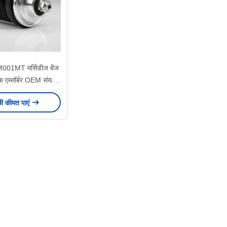
ZM001MT मर्सिडीज बेंज
क एब्सॉर्बर OEM संख्या
2213204413 भारी
छी कीमत पाएं
सस्पेंशन भाग