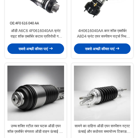
ऑडी A6C6 4F0616040AA फ्रंट
4H0616040AA कार शॉक एब्सॉर्बर
राइट शॉक एब्सॉर्बर कटाव प्रतिरोधी गर्मी
A8D4 फ्रंट एयर सस्पेंशन पार्ट्स स्थिर
इन्सुलेशन
संचालन
सबसे अच्छी कीमत पाएं
सबसे अच्छी कीमत पाएं
उच्च शक्ति स्टील रबर घटक ऑडी एयर
सामने का दाहिना ऑडी एयर सस्पेंशन स्ट्रट
शॉक एब्जॉर्बर संगतता ऑडी वाहन ऊंचाई और
ऊंचाई और कठोरता समायोज्य टिकाऊ
कठोरता समायोज्य
प्रतिस्थापन भाग सुगम सवारी और सटीक