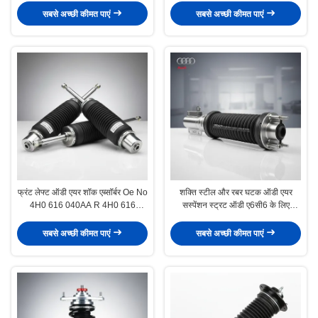
हैंडलिंग सुनिश्चित करता है
सबसे अच्छी कीमत पाएं
सबसे अच्छी कीमत पाएं
फ्रंट लेफ्ट ऑडी एयर शॉक एब्सॉर्बर Oe No
शक्ति स्टील और रबर घटक ऑडी एयर
4H0 616 040AA R 4H0 616
सस्पेंशन स्ट्रट ऑडी ए6सी6 के लिए
039AA L Oem 4M0 616 039 AC
उपयुक्त बेहतर स्थिरता प्रदान करता है
टिकाऊ ऑटोमोटिव घटक
सबसे अच्छी कीमत पाएं
सबसे अच्छी कीमत पाएं