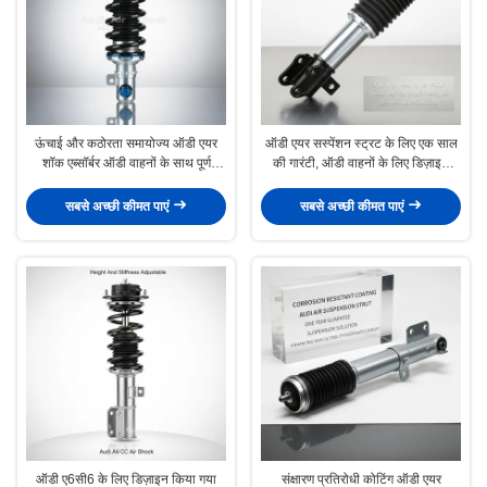
ऊंचाई और कठोरता समायोज्य ऑडी एयर
ऑडी एयर सस्पेंशन स्ट्रट के लिए एक साल
शॉक एब्सॉर्बर ऑडी वाहनों के साथ पूर्ण
की गारंटी, ऑडी वाहनों के लिए डिज़ाइन
संगतता विशेष रूप से ऑडी ए6सी6
किया गया, सस्पेंशन सपोर्ट और बेहतर
हैंडलिंग प्रदान करता है
सबसे अच्छी कीमत पाएं
सबसे अच्छी कीमत पाएं
ऑडी ए6सी6 के लिए डिज़ाइन किया गया
संक्षारण प्रतिरोधी कोटिंग ऑडी एयर