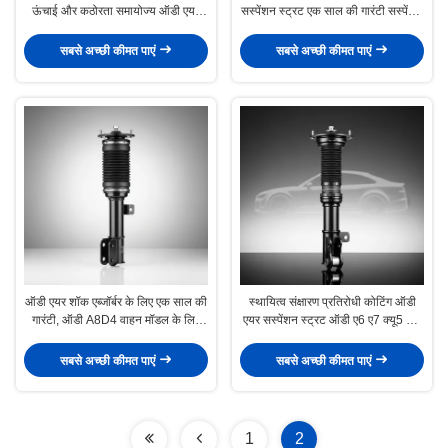
ऊंचाई और कठोरता समायोज्य ऑडी एयर
सस्पेंशन स्ट्रट एक साल की गारंटी सस्पेंशन
शॉक एब्जॉर्बर, मॉडल के अनुसार ओईएम नंबर
समाधान वाहन स्थिरता और यात्री आराम में
भिन्न होता है, जो सवारी और नियंत्रण
सुधार
सबसे अच्छी कीमत पाएं
सबसे अच्छी कीमत पाएं
प्रदान करता है
ऑडी एयर शॉक एब्जॉर्बर के लिए एक साल की
स्थायित्व संक्षारण प्रतिरोधी कोटिंग ऑडी
गारंटी, ऑडी A8D4 वाहन मॉडल के लिए
एयर सस्पेंशन स्ट्रट ऑडी ए6 ए7 क्यू5 और
बिल्कुल सही और टिकाऊ एयर सस्पेंशन
क्यू7 मॉडल के साथ संगत सस्पेंशन समर्थन
शॉक एब्जॉर्बर
प्रदान करता है
सबसे अच्छी कीमत पाएं
सबसे अच्छी कीमत पाएं
1
2