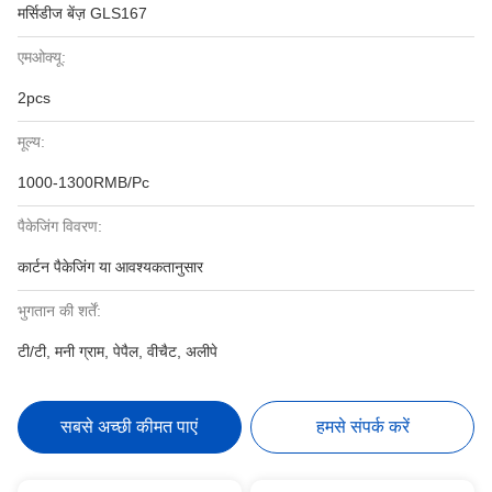
मर्सिडीज बेंज़ GLS167
एमओक्यू:
2pcs
मूल्य:
1000-1300RMB/Pc
पैकेजिंग विवरण:
कार्टन पैकेजिंग या आवश्यकतानुसार
भुगतान की शर्तें:
टी/टी, मनी ग्राम, पेपैल, वीचैट, अलीपे
सबसे अच्छी कीमत पाएं
हमसे संपर्क करें