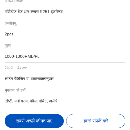
मॉडल संख्या:
मर्सिडीज बेंज आर-क्लास R251 इंडक्टिव
एमओक्यू:
2pcs
मूल्य:
1000-1300RMB/Pc
पैकेजिंग विवरण:
कार्टन पैकेजिंग या आवश्यकतानुसार
भुगतान की शर्तें:
टी/टी, मनी ग्राम, पेपैल, वीचैट, अलीपे
सबसे अच्छी कीमत पाएं
हमसे संपर्क करें