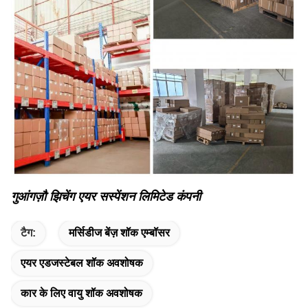
गुआंगज़ौ झिचेंग एयर सस्पेंशन लिमिटेड कंपनी
टैग:
मर्सिडीज बेंज़ शॉक एम्बॉसर
एयर एडजस्टेबल शॉक अवशोषक
कार के लिए वायु शॉक अवशोषक