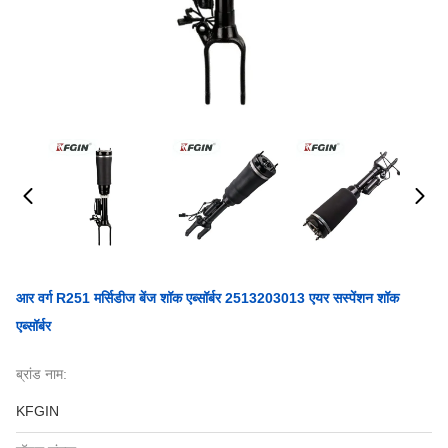
आर वर्ग R251 मर्सिडीज बेंज शॉक एब्सॉर्बर 2513203013 एयर सस्पेंशन शॉक
एब्सॉर्बर
ब्रांड नाम:
KFGIN