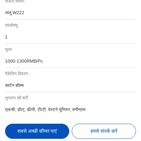
मॉडल संख्या:
भालू W222
एमओक्यू:
1
मूल्य:
1000-1300RMB/Pc
पैकेजिंग विवरण:
कार्टन बॉक्स
भुगतान की शर्तें:
एल/सी, डी/ए, डी/पी, टी/टी, वेस्टर्न यूनियन, मनीग्राम
सबसे अच्छी कीमत पाएं
हमसे संपर्क करें