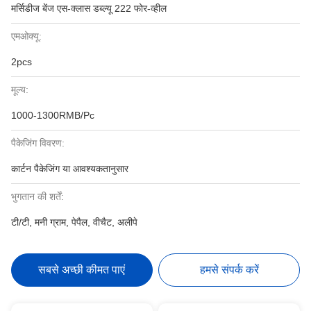
मर्सिडीज बेंज एस-क्लास डब्ल्यू 222 फोर-व्हील
एमओक्यू:
2pcs
मूल्य:
1000-1300RMB/Pc
पैकेजिंग विवरण:
कार्टन पैकेजिंग या आवश्यकतानुसार
भुगतान की शर्तें:
टी/टी, मनी ग्राम, पेपैल, वीचैट, अलीपे
सबसे अच्छी कीमत पाएं
हमसे संपर्क करें