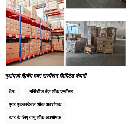
गुआंगज़ौ झिचेंग एयर सस्पेंशन लिमिटेड कंपनी
टैग:
मर्सिडीज बेंज़ शॉक एम्बॉसर
एयर एडजस्टेबल शॉक अवशोषक
कार के लिए वायु शॉक अवशोषक